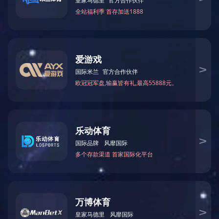
ABOUT
KAIYUN.COM·开云「中国」官方网站 ，是一家集体育用品
设计、研发、生产、销售与服务于一体的新三板挂牌公司（股票简
称“康莱股份”，代码为830877）。
康莱股份围绕全民健身健康产业链，秉承“专注家庭体育，成
就世界健康”的经营宗旨，专注家用体育运动用品、智能运动器械
研发、制造、销售与服务，打造具有国际影响力的体育行业领先品
牌，致力于成为全球领先的体育运动用品供应商（品牌商）。以
“运动神”、“IUNNDS”等体育用品品牌营销及服务为主线，通过“互
联网+”，实行“境外+境内，线上+线下”全渠道运营。
公司主要产品包括篮球架、乒乓球桌、力量器械等，全球销
量均位居前列。
线下渠道，我们的客户涵盖众多全球体育用品知名
品牌商及世界500强企业。
线上渠道，Amazon
、Walmart等
平台相
关类目Top50中,我们的产品长期占比50%左右。凭借产品研发生产
及业务管理等方面的创新优势，公司已经进入了美国Academy、德
国Aldi和Lidl、澳大利亚K-mart、加拿大Canadian Tir···
了解更多>>