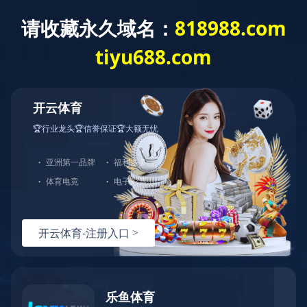
KAIYUN.COM·开云「中国」官方网站
KAIYUN.COM·开云「中国」官方网站 欢迎您！客服热线：
中文站
|
0576-82728666-0