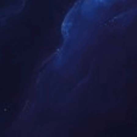
一家集体育用品设计、研发、生产、销
代码为830877）。
庭体育，成就世界健康”的经营宗
、销售与服务，打造具有国际影响
动用品供应商（品牌商）。以“运
，通过“互联网+”，实行“境外+境
等，全球销量均位居前列。
线下渠
世界500强企业。
线上渠道，
品长期占比50%左右。凭借产品研发
emy、德国Aldi和Lidl、澳