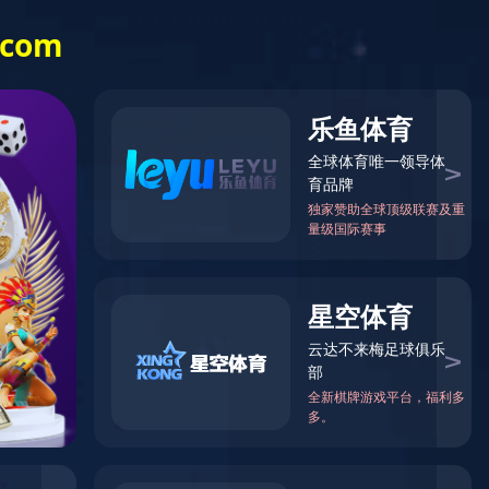
中文站
|
关于我们
产品中心
新产品推荐
才招聘
KAIYUN.COM·开云「中国」官方网站