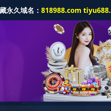
82728666-0
网站KAIYUN.COM·开云「中国」官方网站
KAIYUN.COM·开云「中国」官方网站
人